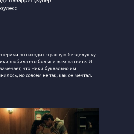
де Наварретт,Купер
оулесс
отерики он находит странную безделушку
ики любила его больше всех на свете. И
 замечает, что Ники буквально им
лось, но совсем не так, как он мечтал.