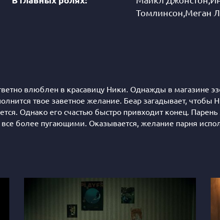
В главных ролях:
Майкл Джонстон,Ин
Томлинсон,Меган Л
ветно влюблен в красавицу Ники. Однажды в магазине эз
полнится твое заветное желание. Беар загадывает, чтобы Н
яется. Однако его счастью быстро привходит конец. Парень
 все более пугающими. Оказывается, желание парня исполни